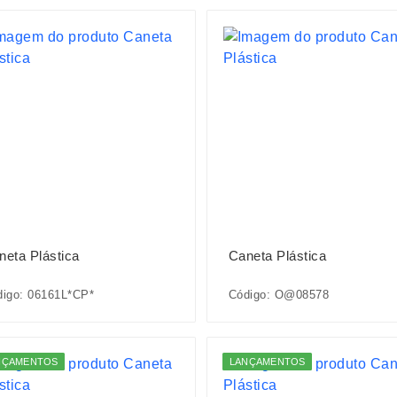
neta Plástica
Caneta Plástica
digo: 06161L*CP*
Código: O@08578
NÇAMENTOS
LANÇAMENTOS