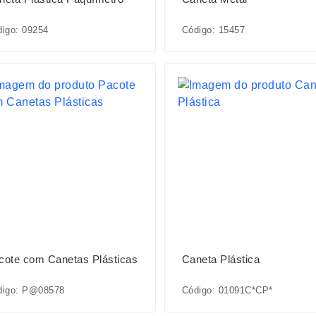
igo: 09254
Código: 15457
cote com Canetas Plásticas
Caneta Plástica
digo: P@08578
Código: 01091C*CP*