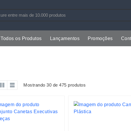
Todos os Produtos
Lançamentos
Promoções
Cont
s
Copos
Estojos
Cozinha
Ferrament
dores
Cuidados Pessoais
Fones de 
Escritório
Guarda-Ch
Mostrando 30 de 475 produtos
s
Espelhos
Informática
os
Esporte
Kit Churra
os Executivos
Esporte e Jogos
Kit Queijo
Esteiras
Lanternas 