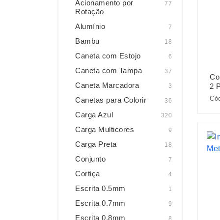
Acionamento por
77
Rotação
Alumínio
7
Bambu
18
Caneta com Estojo
6
Caneta com Tampa
37
Co
Caneta Marcadora
2 
3
Cód
Canetas para Colorir
36
Carga Azul
320
Carga Multicores
9
Carga Preta
18
Conjunto
7
Cortiça
4
Escrita 0.5mm
1
Escrita 0.7mm
9
Escrita 0.8mm
8