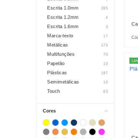
Escrita 1.0mm
285
Escrita 1.2mm
4
Ca
Escrita 1.6mm
3
Marca-texto
17
Có
Metálicas
173
Multifunções
70
LA
Papelão
10
Plásticas
197
Semimetálicas
10
Touch
83
Cores
Ca