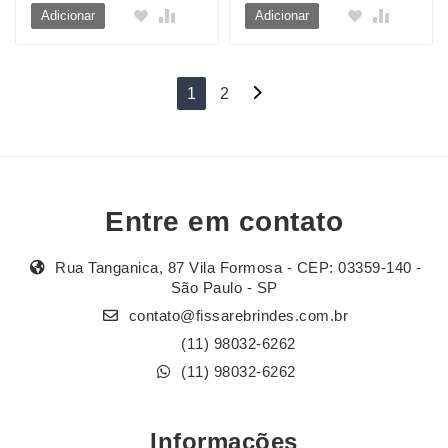
Adicionar
Adicionar
Navegação
1
2
por
posts
Entre em contato
Rua Tanganica, 87 Vila Formosa - CEP: 03359-140 -
São Paulo - SP
contato@fissarebrindes.com.br
(11) 98032-6262
(11) 98032-6262
Informações