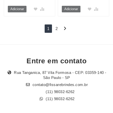
Adicionar
Adicionar
Navegação
1
2
por
posts
Entre em contato
Rua Tanganica, 87 Vila Formosa - CEP: 03359-140 -
São Paulo - SP
contato@fissarebrindes.com.br
(11) 98032-6262
(11) 98032-6262