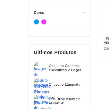
Cores
Tig
40
Có
Últimos Produtos
Conjunto Canetas
Executivas 2 Peças
Chaveiro Lâmpada
Pen Drive Alumínio
4GB/8GB