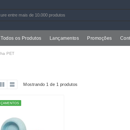
Todos os Produtos
Lançamentos
Promoções
Cont
s
Copos
Estojos
nha PET
Cozinha
Ferrament
dores
Cuidados Pessoais
Fones de 
Escritório
Guarda-Ch
Mostrando 1 de 1 produtos
s
Espelhos
Informática
os
Esporte
Kit Churra
NÇAMENTOS
os Executivos
Esporte e Jogos
Kit Queijo
Esteiras
Lanternas 