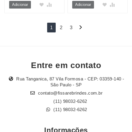
Adicionar
Adicionar
Navegação
1
2
3
por
posts
Entre em contato
Rua Tanganica, 87 Vila Formosa - CEP: 03359-140 -
São Paulo - SP
contato@fissarebrindes.com.br
(11) 98032-6262
(11) 98032-6262
Informações