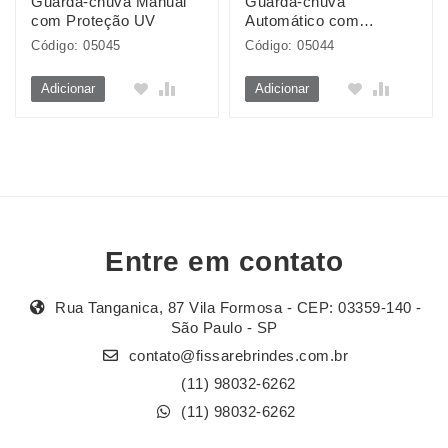
Guarda-chuva Manual
Guarda-chuva
com Proteção UV
Automático com
Proteção UV
Código: 05045
Código: 05044
Adicionar
Adicionar
Entre em contato
Rua Tanganica, 87 Vila Formosa - CEP: 03359-140 -
São Paulo - SP
contato@fissarebrindes.com.br
(11) 98032-6262
(11) 98032-6262