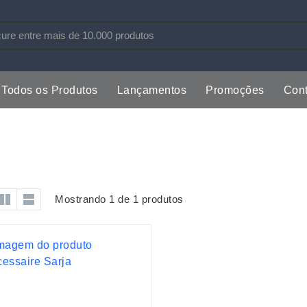
Todos os Produtos
Lançamentos
Promoções
Cont
s
Copos
Estojos
Cozinha
Ferrament
dores
Cuidados Pessoais
Fones de 
Escritório
Guarda-Ch
Mostrando 1 de 1 produtos
s
Espelhos
Informática
os
Esporte
Kit Churra
os Executivos
Esporte e Jogos
Kit Queijo
Esteiras
Lanternas 