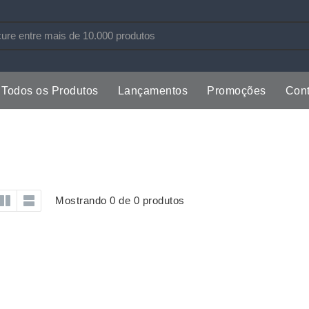
Todos os Produtos
Lançamentos
Promoções
Cont
s
Copos
Estojos
Cozinha
Ferrament
dores
Cuidados Pessoais
Fones de 
Escritório
Guarda-Ch
Mostrando 0 de 0 produtos
s
Espelhos
Informática
os
Esporte
Kit Churra
os Executivos
Esporte e Jogos
Kit Queijo
Esteiras
Lanternas 