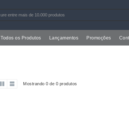
Todos os Produtos
Lançamentos
Promoções
Cont
s
Copos
Estojos
Cozinha
Ferrament
dores
Cuidados Pessoais
Fones de 
Escritório
Guarda-Ch
Mostrando 0 de 0 produtos
s
Espelhos
Informática
os
Esporte
Kit Churra
os Executivos
Esporte e Jogos
Kit Queijo
Esteiras
Lanternas 