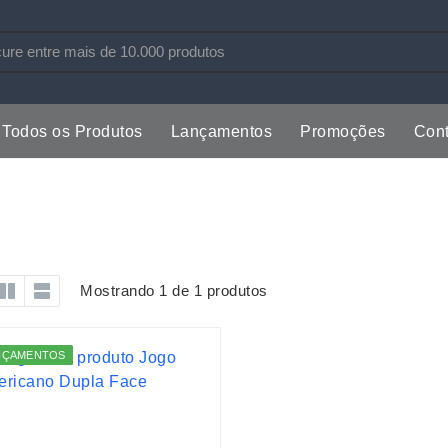
Todos os Produtos
Lançamentos
Promoções
Cont
s
Copos
Estojos
Cozinha
Ferrament
m
dores
Cuidados Pessoais
Fones de 
Escritório
Guarda-Ch
Mostrando 1 de 1 produtos
s
Espelhos
Informática
os
Esporte
Kit Churra
NÇAMENTOS
os Executivos
Esporte e Jogos
Kit Queijo
Esteiras
Lanternas 