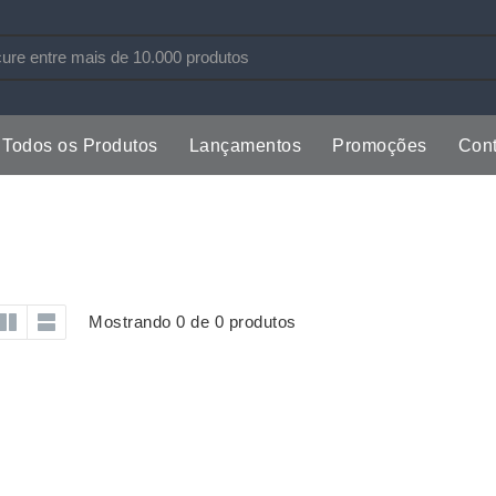
Todos os Produtos
Lançamentos
Promoções
Cont
s
Copos
Estojos
Cozinha
Ferrament
dores
Cuidados Pessoais
Fones de 
Escritório
Guarda-Ch
Mostrando 0 de 0 produtos
s
Espelhos
Informática
os
Esporte
Kit Churra
os Executivos
Esporte e Jogos
Kit Queijo
Esteiras
Lanternas 