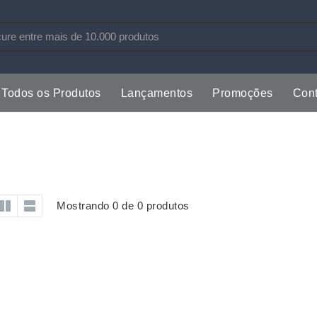
Todos os Produtos
Lançamentos
Promoções
Cont
s
Copos
Estojos
Cozinha
Ferrament
dores
Cuidados Pessoais
Fones de 
Escritório
Guarda-Ch
Mostrando 0 de 0 produtos
s
Espelhos
Informática
os
Esporte
Kit Churra
os Executivos
Esporte e Jogos
Kit Queijo
Esteiras
Lanternas 