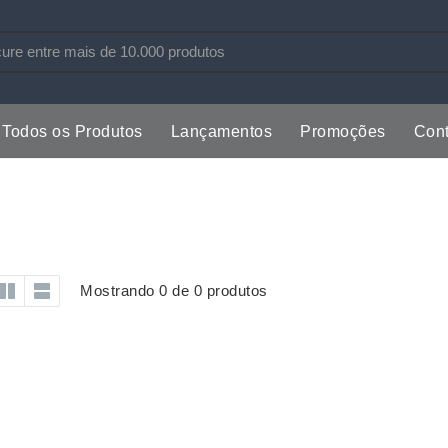
Todos os Produtos
Lançamentos
Promoções
Cont
s
Copos
Estojos
Cozinha
Ferrament
dores
Cuidados Pessoais
Fones de 
Escritório
Guarda-Ch
Mostrando 0 de 0 produtos
s
Espelhos
Informática
os
Esporte
Kit Churra
os Executivos
Esporte e Jogos
Kit Queijo
Esteiras
Lanternas 