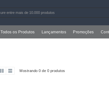
Todos os Produtos
Lançamentos
Promoções
Cont
s
Copos
Estojos
Cozinha
Ferrament
dores
Cuidados Pessoais
Fones de 
Escritório
Guarda-Ch
Mostrando 0 de 0 produtos
s
Espelhos
Informática
os
Esporte
Kit Churra
os Executivos
Esporte e Jogos
Kit Queijo
Esteiras
Lanternas 