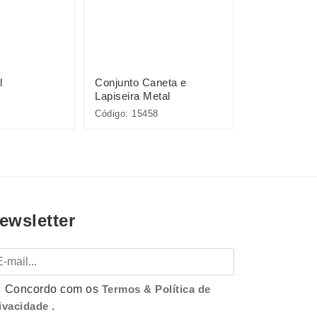
l
Conjunto Caneta e
Pacote com 
Lapiseira Metal
Plásticas
Código: 15458
Código: P@08
ewsletter
mail
Concordo com os
Termos & Política de
ivacidade
.