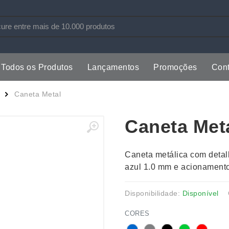
Todos os Produtos
Lançamentos
Promoções
Cont
s
Copos
Estojos
Caneta Metal
Cozinha
Ferrament
Caneta Met
dores
Cuidados Pessoais
Fones de 
Escritório
Guarda-Ch
Caneta metálica com detal
s
Espelhos
Informática
azul 1.0 mm e acionamento
os
Esporte
Kit Churra
os Executivos
Esporte e Jogos
Kit Queijo
Disponibilidade:
Disponível
Esteiras
Lanternas 
CORES