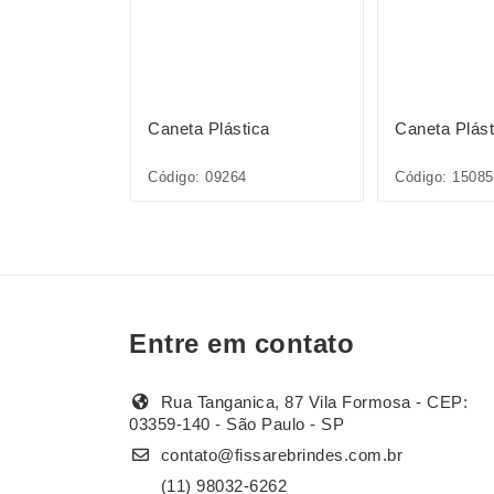
ica
Caneta Plástica
Caneta Plást
1L*CP*
Código: 09264
Código: 1508
Entre em contato
Rua Tanganica, 87 Vila Formosa - CEP:
03359-140 - São Paulo - SP
contato@fissarebrindes.com.br
(11) 98032-6262