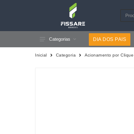
Categorias
DIA DOS PAIS
Acessórios p/ Celular
Caneca
Inicial
Categoria
Acionamento por Clique
Acessórios para Carros
Canetas
Bar e Bebidas
Carrega
Blocos e Cadernetas
Casa
Bolsas Térmicas
Chapéu
Bonés
Chaveir
Brinquedos
Conjunt
Caixas de Som
Cooler