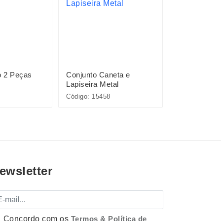
o 2 Peças
Conjunto Caneta e
Kit Executiv
Lapiseira Metal
Código: 15458
Código: 19143
ewsletter
mail
Concordo com os
Termos & Política de