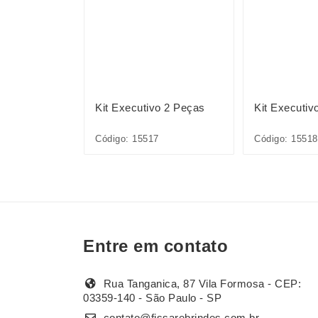
haveiro
Kit Executivo 2 Peças
Kit Executiv
Código: 15517
Código: 15518
Entre em contato
Rua Tanganica, 87 Vila Formosa - CEP:
03359-140 - São Paulo - SP
contato@fissarebrindes.com.br