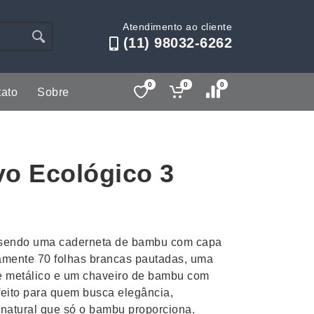
Atendimento ao cliente
(11) 98032-6262
0
0
0
ato
Sobre
Lápis e Lapiseiras
Nécessa
as
Leques
Pastas
vo Ecológico 3
Ouvido
Linha Ecológica
Pen Dri
uva
Linha Feminina
Petisqu
 e Telefonia
Linha Masculina
Pets
sco
Malas Mochilas Bolsas
Plaquin
: sendo uma caderneta de bambu com capa
Microfones
Porta C
amente 70 folhas brancas pautadas, uma
e metálico e um chaveiro de bambu com
e Luminárias
Moda e Estilo
Porta Re
feito para quem busca elegância,
 natural que só o bambu proporciona.