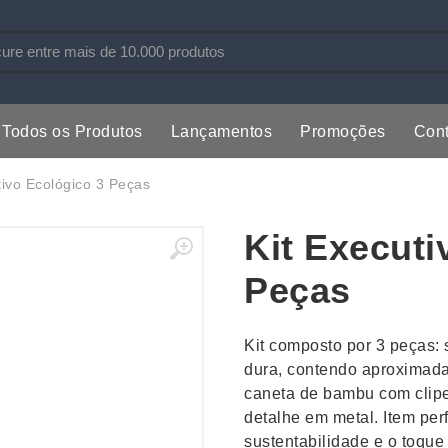
Todos os Produtos
Lançamentos
Promoções
Cont
s
Copos
Estojos
tivo Ecológico 3 Peças
Cozinha
Ferrament
Kit Executi
dores
Cuidados Pessoais
Fones de 
Escritório
Guarda-Ch
Peças
s
Espelhos
Informática
os
Esporte
Kit Churra
Kit composto por 3 peças
os Executivos
Esporte e Jogos
Kit Queijo
dura, contendo aproximad
caneta de bambu com clip
Esteiras
Lanternas 
detalhe em metal. Item per
sustentabilidade e o toque