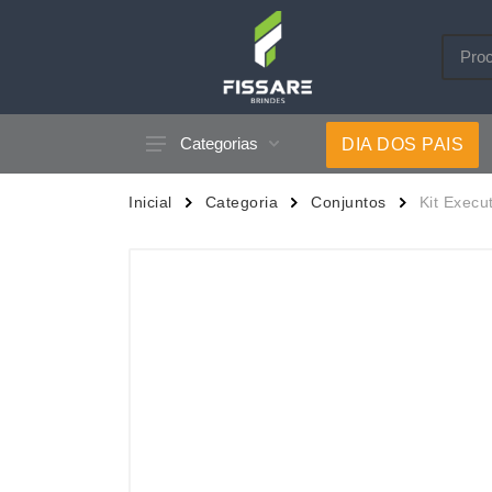
Categorias
DIA DOS PAIS
Acessórios p/ Celular
Caneca
Inicial
Categoria
Conjuntos
Kit Execu
Acessórios para Carros
Canetas
Bar e Bebidas
Carrega
Blocos e Cadernetas
Casa
Bolsas Térmicas
Chapéu
Bonés
Chaveir
Brinquedos
Conjunt
Caixas de Som
Cooler