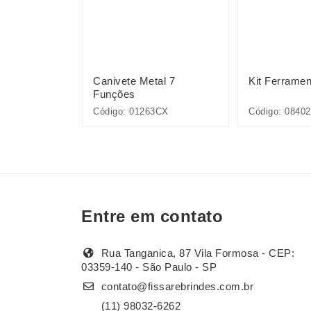
ntas 6 Peças
Canivete Metal 7
Kit Ferrame
Funções
Código: 01263CX
Código: 0840
Entre em contato
Rua Tanganica, 87 Vila Formosa - CEP:
03359-140 - São Paulo - SP
contato@fissarebrindes.com.br
(11) 98032-6262