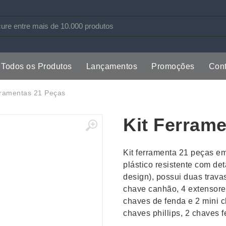
Todos os Produtos
Lançamentos
Promoções
Cont
s
Copos
Estojos
rramentas 21 Peças
Cozinha
Ferrament
Kit Ferram
dores
Cuidados Pessoais
Fones de 
Escritório
Guarda-Ch
Kit ferramenta 21 peças em
s
Espelhos
Informática
plástico resistente com de
os
Esporte
Kit Churra
design), possui duas trava
os Executivos
Esporte e Jogos
Kit Queijo
chave canhão, 4 extensor
chaves de fenda e 2 mini c
Esteiras
Lanternas 
chaves phillips, 2 chaves 