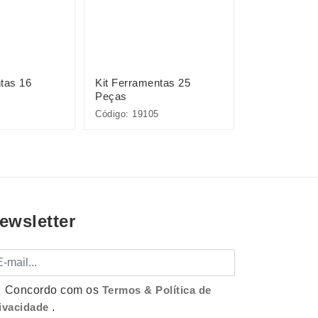
tas 16
Kit Ferramentas 25
Kit Ferramen
Peças
Peças
Código: 19105
Código: 19108
ewsletter
mail
Concordo com os
Termos & Política de
ivacidade
.