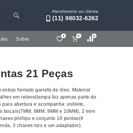
Atendimento ao cliente
(11) 98032-6262
0
0
0
ato
Sobre
Lápis e Lapiseiras
Nécessa
as
Leques
Pastas
entas 21 Peças
Ouvido
Linha Ecológica
Pen Dri
uva
Linha Feminina
Petisqu
 estojo formato garrafa de óleo. Material
 e Telefonia
Linha Masculina
Pets
talhes em relevo(tampa faz apenas parte do
sco
Malas Mochilas Bolsas
Plaquin
s para abertura e acompanha: estilete,
Microfones
Porta C
es bocais(7MM, 8MM, 9MM e 10MM), 2 mini
haves phillips e conjunto 10 pontas(4
e Luminárias
Moda e Estilo
Porta Re
fenda, 3 chaves torx e um adaptador).