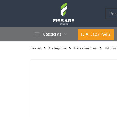
Categorias
DIA DOS PAIS
Acessórios p/ Celular
Caneca
Inicial
Categoria
Ferramentas
Kit Fe
Acessórios para Carros
Canetas
Bar e Bebidas
Carrega
Blocos e Cadernetas
Casa
Bolsas Térmicas
Chapéu
Bonés
Chaveir
Brinquedos
Conjunt
Caixas de Som
Cooler