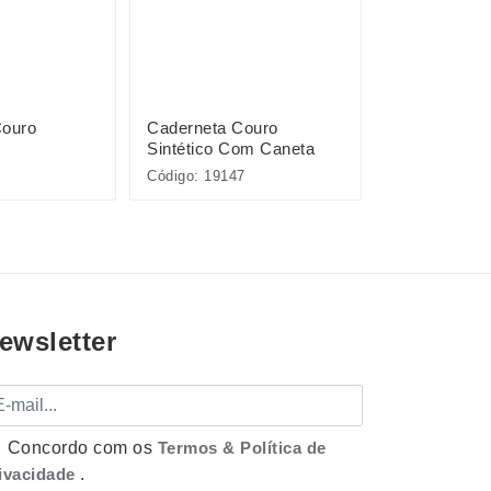
Couro
Caderneta Couro
Caderneta C
L
Sintético Com Caneta
Sintético
Código: 19147
Código: 15454
ewsletter
mail
Concordo com os
Termos & Política de
ivacidade
.