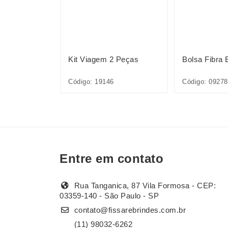
ord 18L
Kit Viagem 2 Peças
Bolsa Fibra 
Código: 19146
Código: 09278
Entre em contato
Rua Tanganica, 87 Vila Formosa - CEP:
03359-140 - São Paulo - SP
contato@fissarebrindes.com.br
(11) 98032-6262