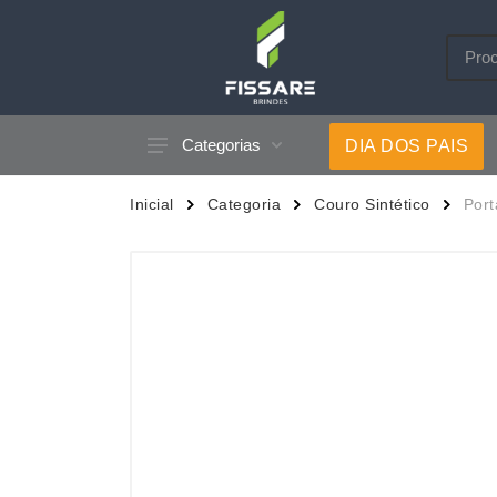
Categorias
DIA DOS PAIS
Acessórios p/ Celular
Caneca
Inicial
Categoria
Couro Sintético
Port
Acessórios para Carros
Canetas
Bar e Bebidas
Carrega
Blocos e Cadernetas
Casa
Bolsas Térmicas
Chapéu
Bonés
Chaveir
Brinquedos
Conjunt
Caixas de Som
Cooler