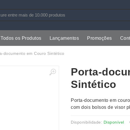
Todos os Produtos
Lançamentos
Promoções
Cont
s
Copos
Estojos
a-documento em Couro Sintético
Cozinha
Ferrament
Porta-docu
dores
Cuidados Pessoais
Fones de 
Escritório
Guarda-Ch
Sintético
s
Espelhos
Informática
os
Esporte
Kit Churra
Porta-documento em couro si
os Executivos
Esporte e Jogos
Kit Queijo
com dois bolsos de visor pl
Esteiras
Lanternas 
Disponibilidade:
Disponível