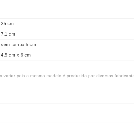
25 cm
7,1 cm
sem tampa 5 cm
4,5 cm x 6 cm
 variar pois o mesmo modelo é produzido por diversos fabricant