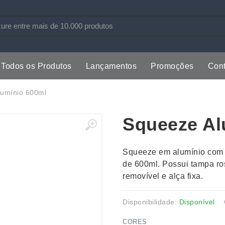
Todos os Produtos
Lançamentos
Promoções
Cont
s
Copos
Estojos
lumínio 600ml
Cozinha
Ferrament
Squeeze Al
dores
Cuidados Pessoais
Fones de 
Escritório
Guarda-Ch
Squeeze em alumínio com i
s
Espelhos
Informática
de 600ml. Possui tampa ros
os
Esporte
Kit Churra
removível e alça fixa.
os Executivos
Esporte e Jogos
Kit Queijo
Esteiras
Lanternas 
Disponibilidade:
Disponível
CORES