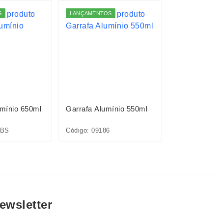
S
LANÇAMENTOS
LANÇAMENTO
mínio 650ml
Garrafa Alumínio 550ml
Garrafa Alu
7BS
Código: 09186
Código: 09185
ewsletter