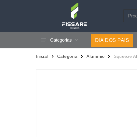
Categorias
DIA DOS PAIS
Acessórios p/ Celular
Caneca
Inicial
Categoria
Alumínio
Squeeze A
Acessórios para Carros
Canetas
Bar e Bebidas
Carrega
Blocos e Cadernetas
Casa
Bolsas Térmicas
Chapéu
Bonés
Chaveir
Brinquedos
Conjunt
Caixas de Som
Cooler