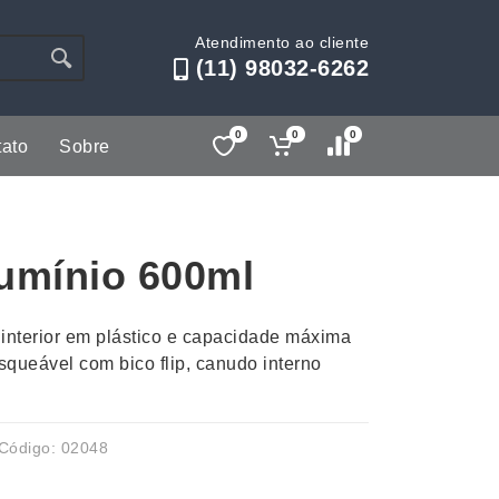
Atendimento ao cliente
(11) 98032-6262
0
0
0
ato
Sobre
Lápis e Lapiseiras
Nécessa
as
Leques
Pastas
umínio 600ml
Ouvido
Linha Ecológica
Pen Dri
uva
Linha Feminina
Petisqu
nterior em plástico e capacidade máxima
 e Telefonia
Linha Masculina
Pets
queável com bico flip, canudo interno
sco
Malas Mochilas Bolsas
Plaquin
Microfones
Porta C
e Luminárias
Moda e Estilo
Porta Re
Código: 02048