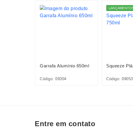
S
LANÇAMENTO
lumínio
Garrafa Alumínio 650ml
Squeeze Plá
Código: 09304
Código: 0905
Entre em contato