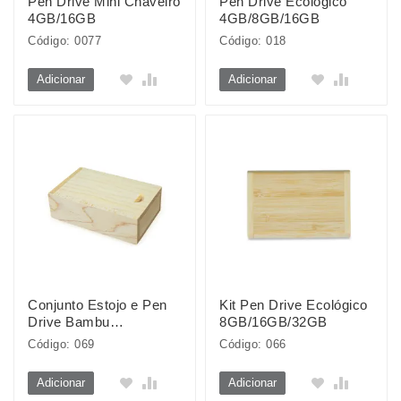
Pen Drive Mini Chaveiro
Pen Drive Ecológico
4GB/16GB
4GB/8GB/16GB
Código: 0077
Código: 018
Adicionar
Adicionar
Conjunto Estojo e Pen
Kit Pen Drive Ecológico
Drive Bambu
8GB/16GB/32GB
4GB/8GB/16GB/32GB
Código: 069
Código: 066
Adicionar
Adicionar