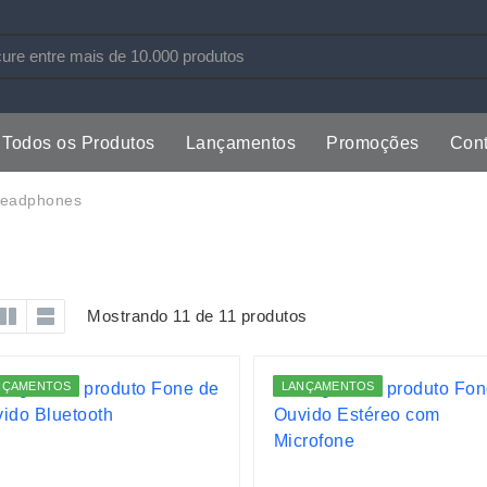
Todos os Produtos
Lançamentos
Promoções
Cont
s
Copos
Estojos
eadphones
Cozinha
Ferrament
dores
Cuidados Pessoais
Fones de 
Escritório
Guarda-Ch
Mostrando 11 de 11 produtos
s
Espelhos
Informática
os
Esporte
Kit Churra
NÇAMENTOS
LANÇAMENTOS
os Executivos
Esporte e Jogos
Kit Queijo
Esteiras
Lanternas 