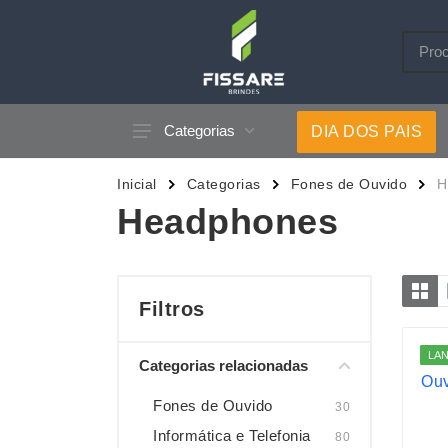
Categorias
DIA DOS PAIS
Acessórios p/ Celular
Caneca
Inicial
Categorias
Fones de Ouvido
H
Acessórios para Carros
Canetas
Headphones
Bar e Bebidas
Carrega
Blocos e Cadernetas
Casa
Bolsas Térmicas
Chapéu
Filtros
Bonés
Chaveir
LA
Categorias relacionadas
Brinquedos
Conjunt
Caixas de Som
Cooler
Fones de Ouvido
30
Informática e Telefonia
80