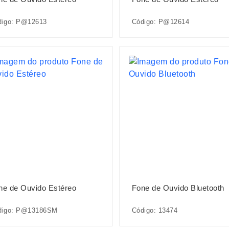
digo: P@12613
Código: P@12614
ne de Ouvido Estéreo
Fone de Ouvido Bluetooth
digo: P@13186SM
Código: 13474