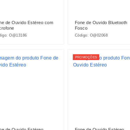
ne de Ouvido Estéreo com
Fone de Ouvido Bluetooth
crofone
Fosco
digo: O@13186
Código: O@02068
PROMOÇÕES
ne de Ouvido Estéreo
Fone de Ouvido Estéreo