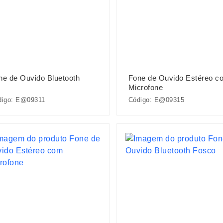
ne de Ouvido Bluetooth
Fone de Ouvido Estéreo c
Microfone
digo: E@09311
Código: E@09315