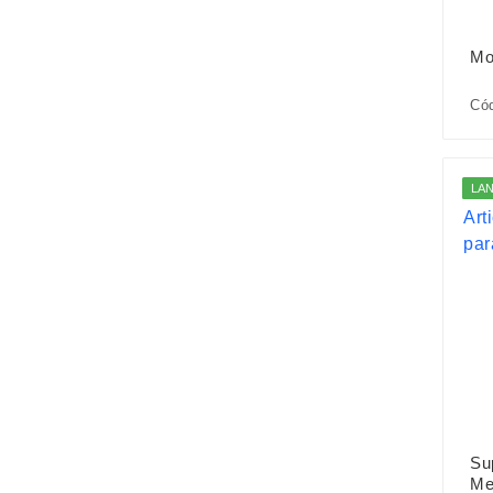
Mo
Có
LA
Sup
Me