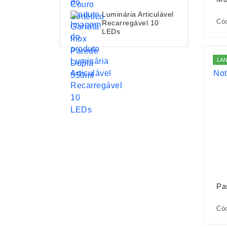
Luminária Articulável
Có
Recarregável 10
LEDs
LA
Pa
Cód