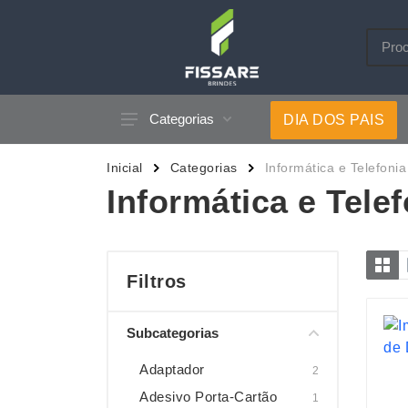
Categorias
DIA DOS PAIS
Acessórios p/ Celular
Caneca
Inicial
Categorias
Informática e Telefonia
Acessórios para Carros
Canetas
Informática e Telef
Bar e Bebidas
Carrega
Blocos e Cadernetas
Casa
Bolsas Térmicas
Chapéu
Filtros
Bonés
Chaveir
Subcategorias
Brinquedos
Conjunt
Caixas de Som
Cooler
Adaptador
2
Adesivo Porta-Cartão
1