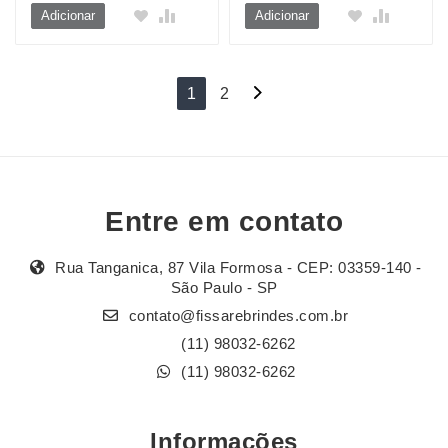
Adicionar
Adicionar
Navegação
1
2
por
posts
Entre em contato
Rua Tanganica, 87 Vila Formosa - CEP: 03359-140 -
São Paulo - SP
contato@fissarebrindes.com.br
(11) 98032-6262
(11) 98032-6262
Informações