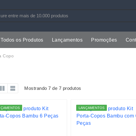
Todos os Produtos
Lançamentos
Promoções
Cont
s
Copos
Estojos
a Copo
Cozinha
Ferrament
dores
Cuidados Pessoais
Fones de 
Escritório
Guarda-Ch
Mostrando 7 de 7 produtos
s
Espelhos
Informática
os
Esporte
Kit Churra
NÇAMENTOS
LANÇAMENTOS
os Executivos
Esporte e Jogos
Kit Queijo
Esteiras
Lanternas 