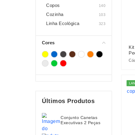
Copos
140
Cozinha
103
Linha Ecológica
323
Cores
Ki
Pe
Cód
LA
Últimos Produtos
Conjunto Canetas
Executivas 2 Peças