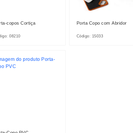
rta-copos Cortiça
Porta Copo com Abridor
igo: 08210
Código: 15033
rta-Copo PVC