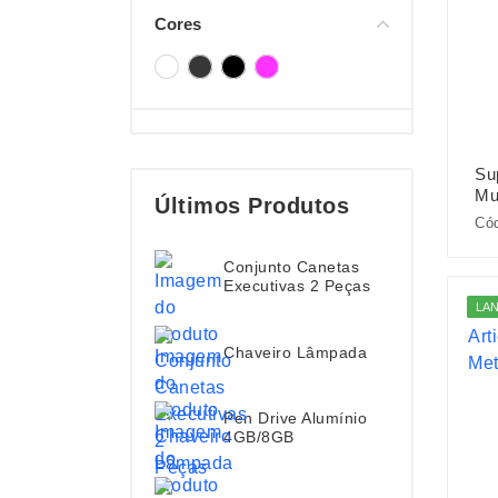
Cores
Su
Mu
Últimos Produtos
Có
Conjunto Canetas
Executivas 2 Peças
LA
Chaveiro Lâmpada
Pen Drive Alumínio
4GB/8GB