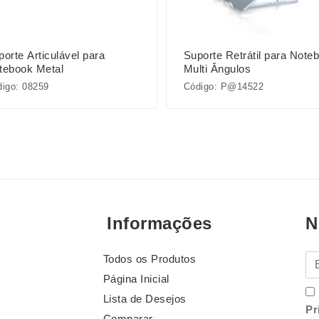
orte Articulável para
Suporte Retrátil para Note
tebook Metal
Multi Ângulos
igo: 08259
Código: P@14522
Informações
N
Todos os Produtos
E-
Página Inicial
Lista de Desejos
Pr
Comparar