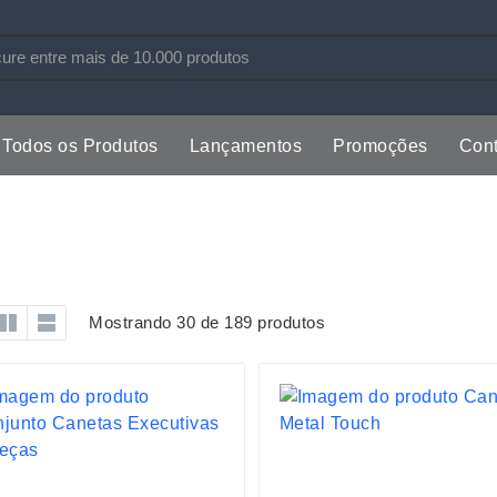
Todos os Produtos
Lançamentos
Promoções
Cont
s
Copos
Estojos
Cozinha
Ferrament
dores
Cuidados Pessoais
Fones de 
Escritório
Guarda-Ch
Mostrando 30 de 189 produtos
s
Espelhos
Informática
os
Esporte
Kit Churra
os Executivos
Esporte e Jogos
Kit Queijo
Esteiras
Lanternas 