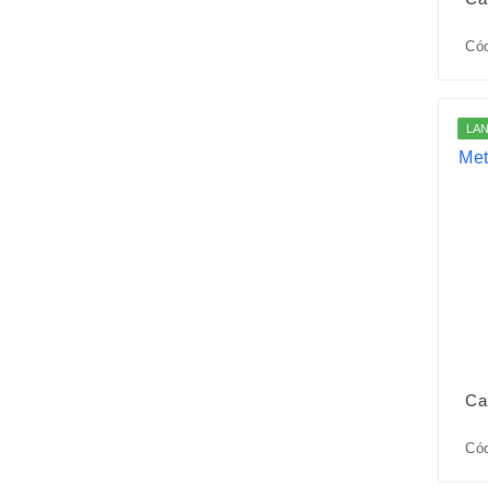
Có
LA
Ca
Có